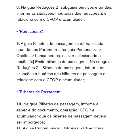
8.
Na guia Reduções Z, subguias Serviços e Saídas,
informe as situações tributárias das reduções Z e
relacione com o CFOP e acumulador;
•
'Reduções Z'.
9.
A guia Bilhetes de passagem ficará habilitada
quando nos Parâmetros na guia Personaliza >
Opções > Lançamentos, estiver selecionado a
opção '[x] Emite bilhetes de passagem'. Na subguia
Reduções Z - Bilhetes de passagem, informe as
situações tributárias dos bilhetes de passagem e
relacione com o CFOP e acumulador;
•
'Bilhetes de Passagem'.
10.
Na guia Bilhetes de passagem, informe a
espécie do documento, operação, CFOP e
acumulador que os bilhetes de passagem devem
ser importados;
11.
A guia Cupom Fiscal Elotrônico - CF-e ficará