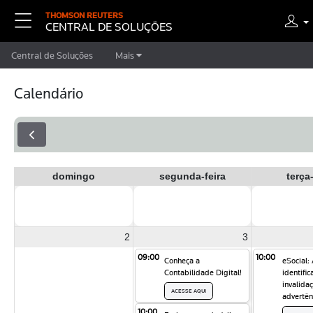
THOMSON REUTERS
CENTRAL DE SOLUÇÕES
Central de Soluções
Mais
Calendário
domingo
segunda-feira
terça-
2
3
09:00
10:00
Conheça a
eSocial:
Contabilidade Digital!
identific
invalidaç
ACESSE AQUI
advertên
10:00