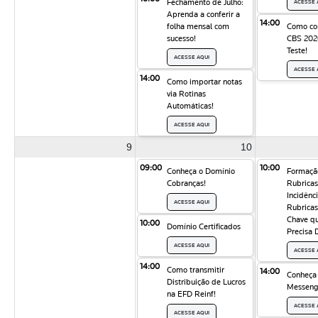
Fechamento de Julho:
ACESSE 
Aprenda a conferir a
14:00
folha mensal com
Como con
sucesso!
CBS 2026
Teste!
ACESSE AQUI
ACESSE 
14:00
Como importar notas
via Rotinas
Automáticas!
ACESSE AQUI
9
10
09:00
10:00
Conheça o Domínio
Formaçã
Cobranças!
Rubricas:
Incidênc
ACESSE AQUI
Rubricas
Chave q
10:00
Domínio Certificados
Precisa 
ACESSE AQUI
ACESSE 
14:00
Como transmitir
14:00
Conheça
Distribuição de Lucros
Messeng
na EFD Reinf!
ACESSE 
ACESSE AQUI