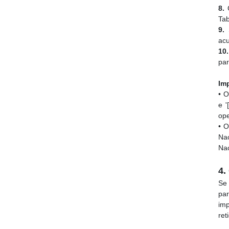
8.
C
Ta
9.
S
acu
10.
par
Im
• O
e 
ope
• 
Nac
Nac
4.
Se 
par
imp
ret