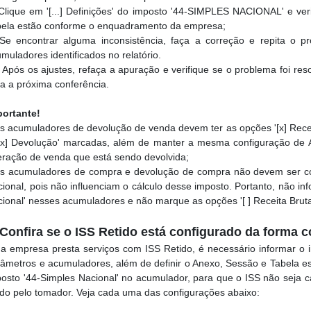
lique em '[...] Definições' do imposto '44-SIMPLES NACIONAL' e ver
bela estão conforme o enquadramento da empresa;
e encontrar alguma inconsistência, faça a correção e repita o p
muladores identificados no relatório.
Após os ajustes, refaça a apuração e verifique se o problema foi resol
a a próxima conferência.
portante!
s acumuladores de devolução de venda devem ter as opções '[x] Receit
'[x] Devolução' marcadas, além de manter a mesma configuração de 
ração de venda que está sendo devolvida;
Os acumuladores de compra e devolução de compra não devem ser co
ional, pois não influenciam o cálculo desse imposto. Portanto, não in
ional' nesses acumuladores e não marque as opções '[ ] Receita Bruta'
 Confira se o ISS Retido está configurado da forma c
a empresa presta serviços com ISS Retido, é necessário informar o i
âmetros e acumuladores, além de definir o Anexo, Sessão e Tabela es
osto '44-Simples Nacional' no acumulador, para que o ISS não seja ca
ido pelo tomador. Veja cada uma das configurações abaixo: