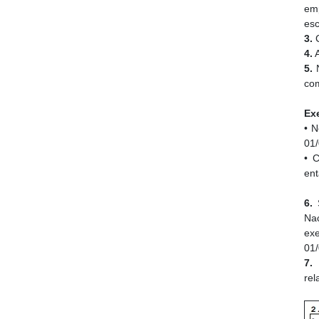
em
esc
3.
C
4.
A
5.
N
com
Ex
• N
01/
• 
ent
6.
S
Nac
ex
01/
7.
P
rel