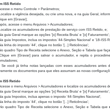
m ISS Retido
cesse o menu Controle > Parâmetros;
ocalize a vigência desejada, ou crie uma nova, e na guia Geral, inform
lique em [Gravar];
pós, acesse o menu Arquivos > Acumuladores;
ocalize os acumuladores de prestação de serviço com ISS Retido, e;
a guia Geral marque as opções '[x] Receita Bruta' e '[x] Faturamento';
a guia Impostos, inclua os impostos '44-Simples Nacional' e '18-ISS Re
a linha do imposto '44', clique no botão '[...] Reticências';
o quadro Tipo de Receita selecione o Anexo, Seção e Tabela que faça 
lique em [Gravar] para salvar o acumulador, e repita o procedim
umuladores;
Se você já tinha notas lançadas com esses acumuladores antes do
vamente os documentos para que eles assumam as novas configuraçõ
m ISS Retido
Acesse o menu Arquivos > Acumuladores e localize os acumuladores de
a guia Geral marque as opções '[x] Receita Bruta' e '[x] Faturamento';
a guia Impostos, inclua apenas o imposto '44-Simples Nacional';
a linha do imposto '44', clique no botão '[...] Reticências';
o quadro Tipo de Receita selecione o Anexo, Seção e Tabela que