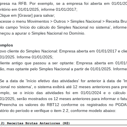
presa na RFB. Por exemplo, se a empresa foi aberta em 01/01/20
ritório em 01/01/2025, informe 01/01/2017;
lique em [Gravar] para salvar;
cesse o menu Movimentos > Outros > Simples Nacional > Receita Bru
o campo 'Início do cálculo do Simples Nacional no sistema', infor
eçou a apurar o Simples Nacional no Domínio.
emplos
ovo cliente do Simples Nacional: Empresa aberta em 01/01/2017 e clien
01/2025. Informe 01/01/2025;
Cliente antigo que passou a ser optante: Empresa aberta em 01/01/
ão, mas optante pelo Simples Nacional a partir de 01/01/2025. Inform
e a data de 'Início efetivo das atividades' for anterior à data de 'I
ional no sistema', o sistema exibirá até 12 meses anteriores para p
emplo, se o início das atividades foi em 01/01/2024 e o cálcu
01/2025, serão mostrados os 12 meses anteriores para informar o fa
reencha os valores do RBT12 conforme os registrados no PGDAS.
atório do período e verifique o item 2.2, conforme modelo abaixo: