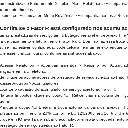
Demonstrativo de Faturamento Simples: Menu Relatórios > Acompanha
turamento Simples
Resumo por Acumulador: Menu Relatórios > Acompanhamentos > Resu
 Confira se o Fator R está configurado nos acumula
umas prestadoras de serviço têm tributação variável entre Anexo III e
ha de pagamento e faturamento (Fator R). O Domínio faz essa troca
, se não estiver configurada, pode calcular em um anexo enquanto 
o, é essencial configurar conforme as instruções abaixo:
cesse Relatórios > Acompanhamentos > Resumo por Acumulado
ração e emita o relatório;
dentifique os acumuladores de prestação de serviço sujeitos ao Fator 
cesse Arquivos > Acumuladores;
ocalize o cadastro do acumulador de serviço sujeito ao Fator R;
a guia Impostos, clique no botão '[...] Reticências' na coluna defini
ional';
arque a opção '[x] Efetuar a troca automática para os anexos III
al/superior ou inferior a 28%, conforme LC 123/2006, art. 18, § 5º J e §
lique em [Gravar] para salvar o acumulador e repita o procedimento 
prestação de serviço sujeitos ao Fator R.