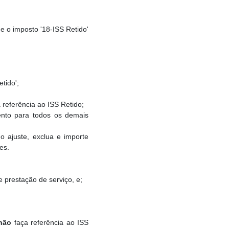
e o imposto '18-ISS Retido'
tido';
referência ao ISS Retido;
ento para todos os demais
 ajuste, exclua e importe
es.
 prestação de serviço, e;
não
faça referência ao ISS