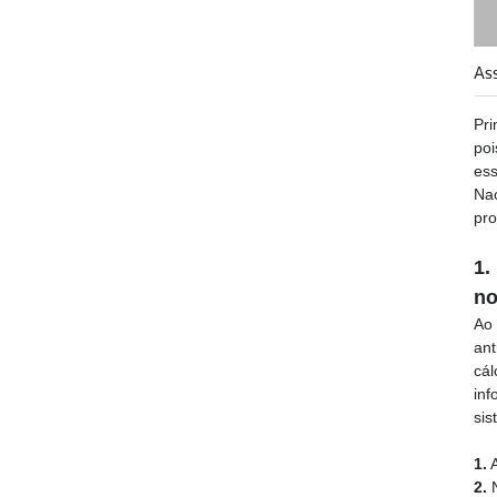
As
Pri
po
ess
Nac
pr
1.
n
Ao 
ant
cá
inf
si
1.
A
2.
N