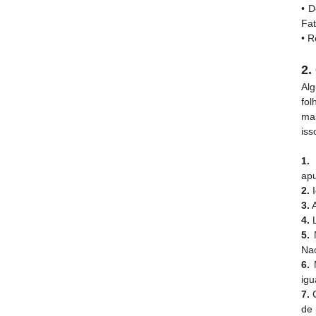
• 
Fa
• 
2.
Alg
fol
mas
iss
1.
A
apu
2.
I
3.
A
4.
L
5.
N
Nac
6.
M
igu
7.
C
de 