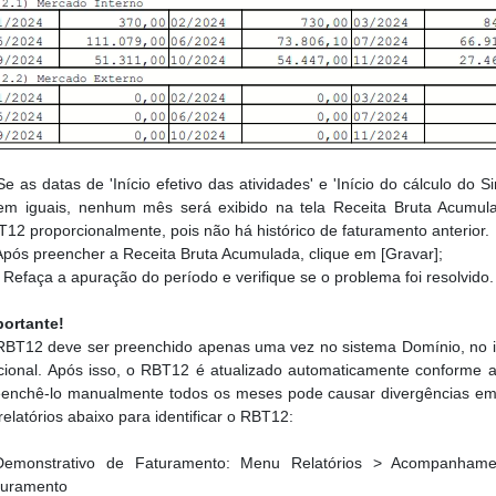
e as datas de 'Início efetivo das atividades' e 'Início do cálculo do 
rem iguais, nenhum mês será exibido na tela Receita Bruta Acumula
12 proporcionalmente, pois não há histórico de faturamento anterior.
pós preencher a Receita Bruta Acumulada, clique em [Gravar];
Refaça a apuração do período e verifique se o problema foi resolvido.
portante!
BT12 deve ser preenchido apenas uma vez no sistema Domínio, no in
ional. Após isso, o RBT12 é atualizado automaticamente conforme a 
eenchê-lo manualmente todos os meses pode causar divergências em 
relatórios abaixo para identificar o RBT12:
Demonstrativo de Faturamento: Menu Relatórios > Acompanhame
turamento