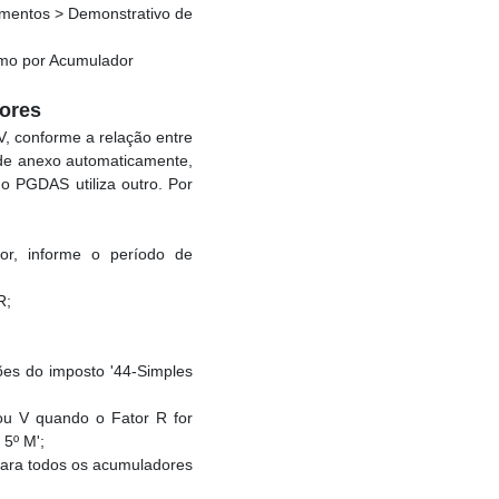
mentos > Demonstrativo de
mo por Acumulador
dores
 V, conforme a relação entre
 de anexo automaticamente,
o PGDAS utiliza outro. Por
r, informe o período de
R;
ções do imposto '44-Simples
 ou V quando o Fator R for
 5º M';
para todos os acumuladores