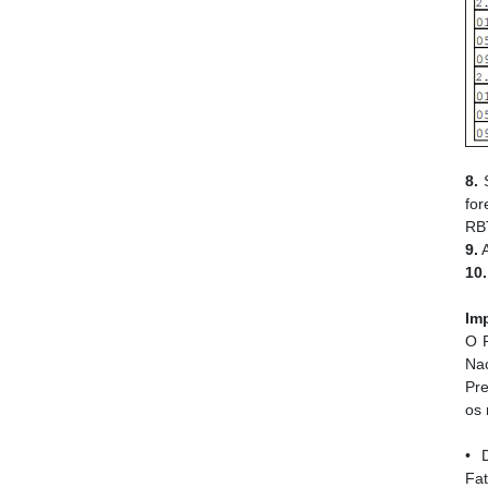
8.
S
fo
RBT
9.
A
10.
Im
O R
Nac
Pr
os 
• 
Fa