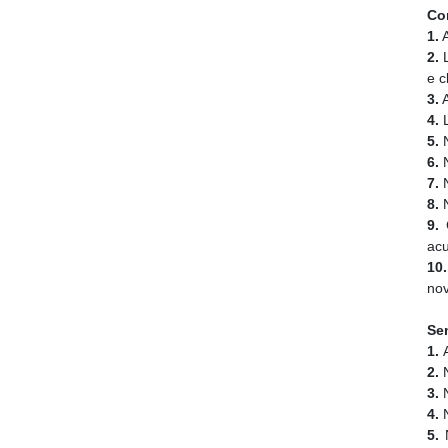
Co
1.
A
2.
L
e c
3.
A
4.
L
5.
N
6.
N
7.
N
8.
N
9.
C
ac
10.
no
Se
1.
2.
N
3.
N
4.
N
5.
N