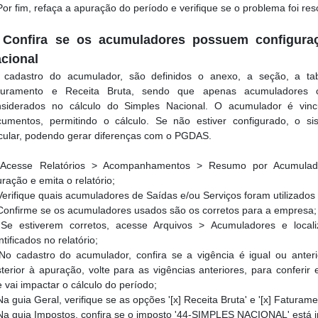
or fim, refaça a apuração do período e verifique se o problema foi res
 Confira se os acumuladores possuem configura
cional
 cadastro do acumulador, são definidos o anexo, a seção, a tab
turamento e Receita Bruta, sendo que apenas acumuladores 
nsiderados no cálculo do Simples Nacional. O acumulador é vin
cumentos, permitindo o cálculo. Se não estiver configurado, o si
cular, podendo gerar diferenças com o PGDAS.
cesse Relatórios > Acompanhamentos > Resumo por Acumulado
ração e emita o relatório;
erifique quais acumuladores de Saídas e/ou Serviços foram utilizados
onfirme se os acumuladores usados são os corretos para a empresa;
e estiverem corretos, acesse Arquivos > Acumuladores e loca
ntificados no relatório;
o cadastro do acumulador, confira se a vigência é igual ou anteri
terior à apuração, volte para as vigências anteriores, para conferir 
 vai impactar o cálculo do período;
a guia Geral, verifique se as opções '[x] Receita Bruta' e '[x] Faturam
a guia Impostos, confira se o imposto '44-SIMPLES NACIONAL' está 