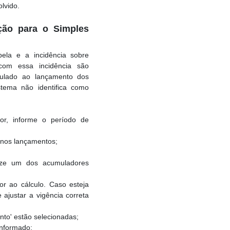
olvido.
ção para o Simples
ela e a incidência sobre
com essa incidência são
culado ao lançamento dos
stema não identifica como
r, informe o período de
 nos lançamentos;
lize um dos acumuladores
or ao cálculo. Caso esteja
e ajustar a vigência correta
ento' estão selecionadas;
informado;