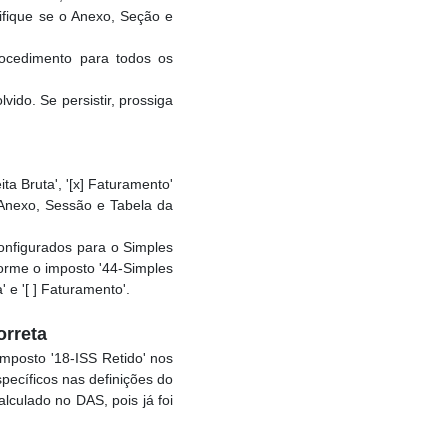
ifique se o Anexo, Seção e
rocedimento para todos os
vido. Se persistir, prossiga
a Bruta', '[x] Faturamento'
Anexo, Sessão e Tabela da
nfigurados para o Simples
forme o imposto '44-Simples
 e '[ ] Faturamento'.
orreta
mposto '18-ISS Retido' nos
pecíficos nas definições do
lculado no DAS, pois já foi