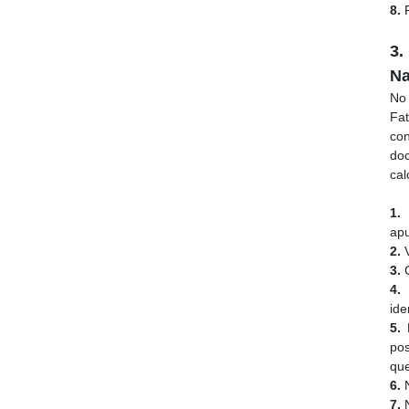
8.
P
3.
Na
No
Fa
co
do
cal
1.
A
apu
2.
V
3.
C
4.
S
ide
5.
N
pos
que
6.
N
7.
N