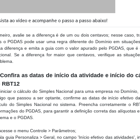
sista ao vídeo e acompanhe o passo a passo abaixo!
meiro, avalie se a diferença é de um ou dois centavos; nesse caso, 
is o PGDAS pode usar uma regra diferente do Domínio em situações 
a diferença e emita a guia com o valor apurado pelo PGDAS, que é o 
ional. Se a diferença for maior que centavos, verifique as situaçõe
oblema.
 Confira as datas de início da atividade e início do 
o RBT12
iniciar o cálculo do Simples Nacional para uma empresa no Domínio, s
igo que passou a ser optante, confirme as datas de início efetivo da
lculo do Simples Nacional no sistema. Preencha corretamente o RB
ormações do PGDAS, para garantir a definição correta das alíquotas e 
stema e o PGDAS.
cesse o menu Controle > Parâmetros;
a guia Personaliza > Geral, no campo 'Início efetivo das atividades', 