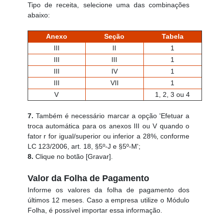
Tipo de receita, selecione uma das combinações
abaixo:
Anexo
Seção
Tabela
III
II
1
III
III
1
III
IV
1
III
VII
1
V
1, 2, 3 ou 4
7.
Também é necessário marcar a opção 'Efetuar a
troca automática para os anexos III ou V quando o
fator r for igual/superior ou inferior a 28%, conforme
LC 123/2006, art. 18, §5º-J e §5º-M';
8.
Clique no botão [Gravar].
Valor da Folha de Pagamento
Informe os valores da folha de pagamento dos
últimos 12 meses. Caso a empresa utilize o Módulo
Folha, é possível importar essa informação.