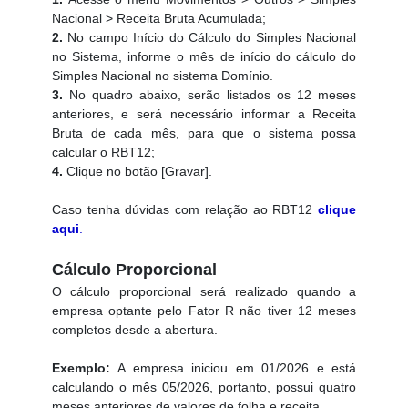
Nacional > Receita Bruta Acumulada;
2.
No campo Início do Cálculo do Simples Nacional
no Sistema, informe o mês de início do cálculo do
Simples Nacional no sistema Domínio.
3.
No quadro abaixo, serão listados os 12 meses
anteriores, e será necessário informar a Receita
Bruta de cada mês, para que o sistema possa
calcular o RBT12;
4.
Clique no botão [Gravar].
Caso tenha dúvidas com relação ao RBT12
c
l
ique
aqu
i
.
Cálculo Proporcional
O cálculo proporcional será realizado quando a
empresa optante pelo Fator R não tiver 12 meses
completos desde a abertura.
Exemplo:
A empresa iniciou em 01/2026 e está
calculando o mês 05/2026, portanto, possui quatro
meses anteriores de valores de folha e receita.