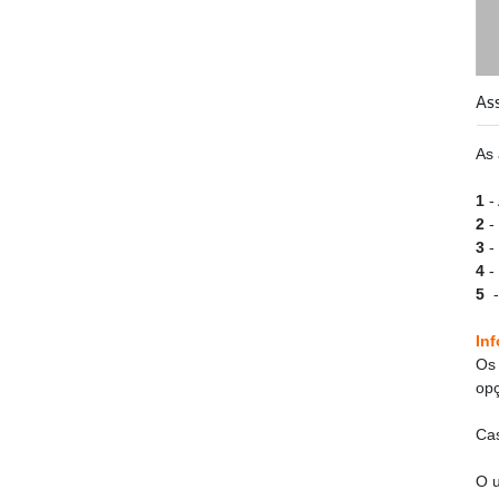
As
As 
1
-
2
-
3
-
4
-
5
In
Os 
op
Cas
O u