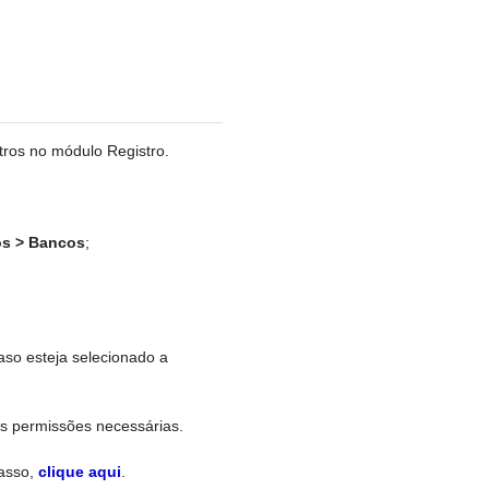
stros no módulo Registro.
os > Bancos
;
aso esteja selecionado a
as permissões necessárias.
passo,
clique aqui
.