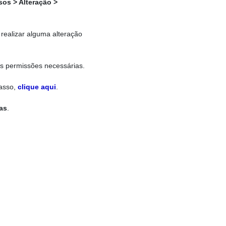
sos > Alteração >
l realizar alguma alteração
as permissões necessárias.
passo,
clique aqui
.
as
.