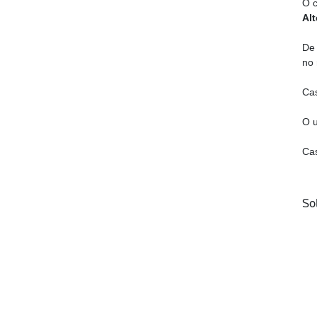
O c
Al
De 
no
Cas
O u
Cas
So