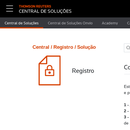
THOMSON REUTERS
CENTRAL DE SOLUÇÕES
Central de Soluções
Central de Soluções Onvio
Academy
C
Central /
Registro /
Solução
Co
Registro
Est
e p
1 -
2 -
3 -
de 