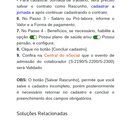
•
Para cadastrar Jornada de trabalho, será preciso
salvar o contrato como Rascunho,
cadastrar a
jornada
e após continuar cadastrando o contrato;
6.
No Passo 3 - Salário ou Pró-labore, informe o
Valor e a Forma de pagamento;
7.
No Passo 4 - Benefícios, se necessário, habilite a
opção
Possui plano de saúde e/ou
Possui
pensão, e configure;
8.
Clique no botão [Concluir cadastro].
9.
Confira na
Central do eSocial
que o evento de
admissão do colaborador (S-2190/S-2200/S-2300)
será Validado.
OBS:
O botão [Salvar Rascunho], permite que você
salve o cadastro incompleto, porém posteriormente
é necessário retornar no cadastro e concluir o
preenchimento dos campos obrigatórios.
Soluções Relacionadas