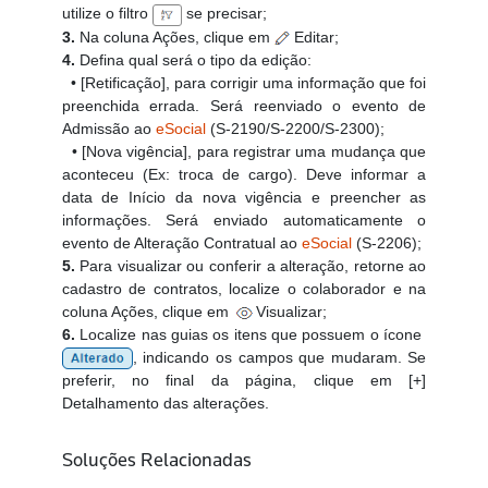
utilize o filtro
se precisar;
3.
Na coluna Ações, clique em
Editar;
4.
Defina qual será o tipo da edição:
• [Retificação], para corrigir uma informação que foi
preenchida errada. Será reenviado o evento de
Admissão ao
eSocial
(S-2190/S-2200/S-2300);
• [Nova vigência], para registrar uma mudança que
aconteceu (Ex: troca de cargo). Deve informar a
data de Início da nova vigência e preencher as
informações. Será enviado automaticamente o
evento de Alteração Contratual ao
eSocial
(S-2206);
5.
Para visualizar ou conferir a alteração, retorne ao
cadastro de contratos, localize o colaborador e na
coluna Ações, clique em
Visualizar;
6.
Localize nas guias os itens que possuem o ícone
, indicando os campos que mudaram. Se
preferir, no final da página, clique em [+]
Detalhamento das alterações.
Soluções Relacionadas