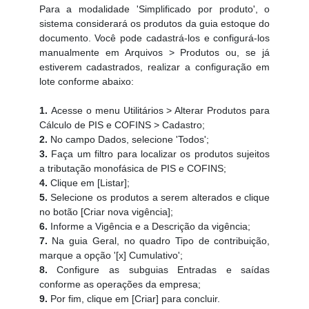
Para a modalidade 'Simplificado por produto', o
sistema considerará os produtos da guia estoque do
documento. Você pode cadastrá-los e configurá-los
manualmente em Arquivos > Produtos ou, se já
estiverem cadastrados, realizar a configuração em
lote conforme abaixo:
1.
Acesse o menu Utilitários > Alterar Produtos para
Cálculo de PIS e COFINS > Cadastro;
2.
No campo Dados, selecione 'Todos';
3.
Faça um filtro para localizar os produtos sujeitos
a tributação monofásica de PIS e COFINS;
4.
Clique em [Listar];
5.
Selecione os produtos a serem alterados e clique
no botão [Criar nova vigência];
6.
Informe a Vigência e a Descrição da vigência;
7.
Na guia Geral, no quadro Tipo de contribuição,
marque a opção '[x] Cumulativo';
8.
Configure as subguias Entradas e saídas
conforme as operações da empresa;
9.
Por fim, clique em [Criar] para concluir.