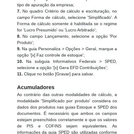
tipo de apuração da empresa;
7.
No quadro Critério de cálculo e escrituração, no
campo Forma de cálculo, selecione 'Simplificado'. A
Forma de cálculo somente é habilitada se o regime
for 'Lucro Presumido' ou 'Lucro Arbitrado';
8.
No campo Lançamento, selecione a opção 'Por
Produto';
9.
Na guia Personaliza > Opções > Geral, marque a
opção '[x] Faz controle de estoque';
10.
Na subguia Informativos Federais > SPED,
selecione a opção '[x] Gera EFD Contribuições';
11.
Clique no botão [Gravar] para salvar.
Acumuladores
Ao contrário das outras modalidades de cálculo, a
modalidade 'Simplificado por produto' considera os
dados dos produtos nas guias Estoque e SPED dos
documentos. É necessário que ambos os campos
estejam preenchidos corretamente e que os valores
de PIS e COFINS sejam equivalentes. As
informações da guia SPED são utilizadas conforme