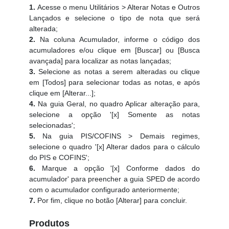
1.
Acesse o menu Utilitários > Alterar Notas e Outros
Lançados e selecione o tipo de nota que será
alterada;
2.
Na coluna Acumulador, informe o código dos
acumuladores e/ou clique em [Buscar] ou [Busca
avançada] para localizar as notas lançadas;
3.
Selecione as notas a serem alteradas ou clique
em [Todos] para selecionar todas as notas, e após
clique em [Alterar...];
4.
Na guia Geral, no quadro Aplicar alteração para,
selecione a opção '[x] Somente as notas
selecionadas';
5.
Na guia PIS/COFINS > Demais regimes,
selecione o quadro '[x] Alterar dados para o cálculo
do PIS e COFINS';
6.
Marque a opção '[x] Conforme dados do
acumulador' para preencher a guia SPED de acordo
com o acumulador configurado anteriormente;
7.
Por fim, clique no botão [Alterar] para concluir.
Produtos