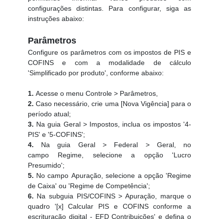
configurações distintas. Para configurar, siga as
instruções abaixo:
Parâmetros
Configure os parâmetros com os impostos de PIS e
COFINS e com a modalidade de cálculo
'Simplificado por produto', conforme abaixo:
1.
Acesse o menu Controle > Parâmetros,
2.
Caso necessário, crie uma [Nova Vigência] para o
período atual;
3.
Na guia Geral > Impostos, inclua os impostos '4-
PIS' e '5-COFINS';
4.
Na guia Geral > Federal > Geral, no
campo Regime, selecione a opção 'Lucro
Presumido';
5.
No campo Apuração, selecione a opção 'Regime
de Caixa' ou 'Regime de Competência';
6.
Na subguia PIS/COFINS > Apuração, marque o
quadro '[x] Calcular PIS e COFINS conforme a
escrituração digital - EFD Contribuições' e defina o