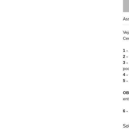
As
Vej
Cen
1 
2 -
3 -
pod
4 
5 -
OB
ent
6 -
So