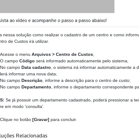
sista ao vídeo e acompanhe o passo a passo abaixo!
a nessa solução como realizar o cadastro de um centro e como infor
tro de Custos irá utilizar.
-
Acesse o menu
Arquivos > Centro de Custos
;
O campo
Código
será informado automaticamente pelo sistema;
No campo
Data cadastro
, o sistema irá informar automaticamente a d
erá informar uma nova data;
-
No campo
Descrição
, informe a descrição para o centro de custo;
No campo
Departamento
, informe o departamento correspondente pa
S:
Se já possuir um departamento cadastrado, poderá pressionar a te
re em modo 'consulta'.
Clique no botão
[Gravar]
para concluir.
luções Relacionadas