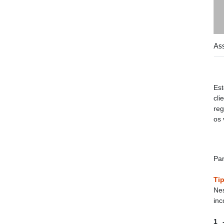
As
Es
cli
reg
os 
Par
Tip
Ne
inc
1 