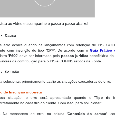
sista ao vídeo e acompanhe o passo a passo abaixo!
Causa
te erro ocorre quando há lançamentos com retenção de PIS, COFI
ente com inscrição do tipo
'CPF'
. De acordo com o
Guia Prático
istro
'F600'
deve ser informado pela
pessoa jurídica
beneficiária da
valores da contribuição para o PIS e COFINS retidos na Fonte.
Solução
a solucionar, primeiramente avalie as situações causadoras do erro:
o de Inscrição incorreta
ssa situação, o erro será apresentado quando o
'Tipo de in
orretamente no cadastro do cliente. Com isso, para solucionar:
-
Na mensagem de erro, na coluna
'Conteúdo do campo'
, co