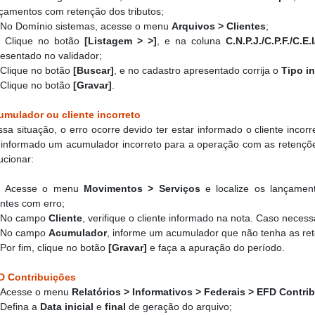
çamentos com retenção dos tributos;
-
No Domínio sistemas, acesse o menu
Arquivos > Clientes
;
-
Clique no botão
[Listagem > >]
,
e na coluna
C.N.P.J./C.P.F./C.E.
esentado no validador;
Clique no botão
[Buscar]
, e no cadastro apresentado corrija o
Tipo i
Clique no botão
[Gravar]
.
umulador ou cliente incorreto
sa situação, o erro ocorre devido ter estar informado o cliente incor
 informado um acumulador incorreto para a operação com as retençõe
ucionar:
Acesse o menu
Movimentos > Serviços
e localize os lançame
entes com erro;
No campo
Cliente
, verifique o cliente informado na nota. Caso necessá
-
No campo
Acumulador
, informe um acumulador que não tenha as ret
-
Por fim, clique no botão
[Gravar]
e faça a apuração do período.
D Contribuições
-
Acesse o menu
Relatórios > Informativos > Federais > EFD Contri
-
Defina a
Data inicial
e
final
de geração do arquivo;