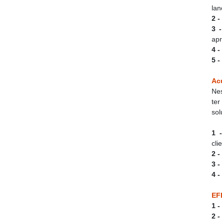
lan
2 
3 
apr
4 -
5 -
Ac
Nes
ter
sol
1 -
cli
2 -
3 
4 
EF
1 
2 