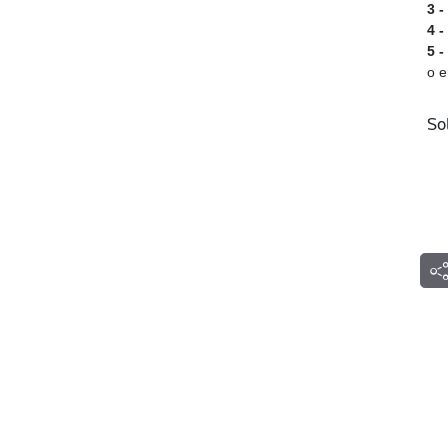
3 -
4 
5 
o e
So