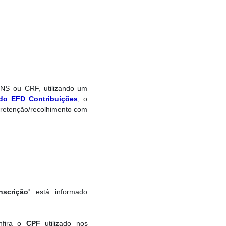
NS ou CRF, utilizando um
 do EFD Contribuições
, o
 retenção/recolhimento com
scrição'
está informado
nfira o
CPF
utilizado nos