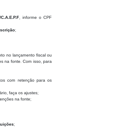
I/C.A.E.P.F
, informe o CPF
nscrição
;
reto no lançamento fiscal ou
s na fonte. Com isso, para
ntos com retenção para os
rio, faça os ajustes;
enções na fonte;
buições
;