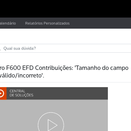
alendário
Relatórios Personalizados
ro F600 EFD Contribuições: 'Tamanho do campo
válido/incorreto'.