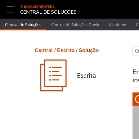
THOMSON REUTERS
CENTRAL DE SOLUÇÕES
Central de Soluções
Central de Soluções Onvio
Academy
C
Central /
Escrita /
Solução
Er
Escrita
in