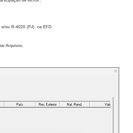
rticipação de lucros';
F) e/ou R-4020 (PJ) na EFD
ar Arquivos;