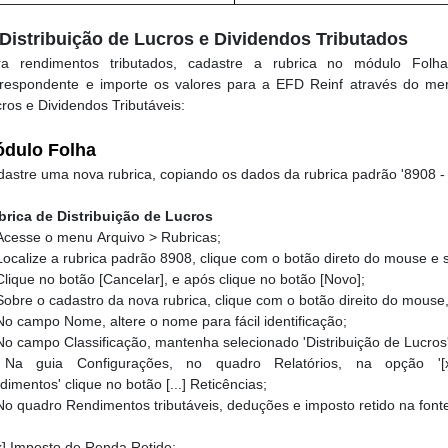
 Distribuição de Lucros e Dividendos Tributados
ra rendimentos tributados, cadastre a rubrica no módulo Folh
rrespondente e importe os valores para a EFD Reinf através do m
ros e Dividendos Tributáveis:
dulo Folha
astre uma nova rubrica, copiando os dados da rubrica padrão '8908 - D
brica de Distribuição de Lucros
cesse o menu Arquivo > Rubricas;
Localize a rubrica padrão 8908, clique com o botão direto do mouse e s
lique no botão [Cancelar], e após clique no botão [Novo];
Sobre o cadastro da nova rubrica, clique com o botão direito do mouse,
o campo Nome, altere o nome para fácil identificação;
o campo Classificação, mantenha selecionado 'Distribuição de Lucros'
.
Na guia Configurações, no quadro Relatórios, na opção '[
dimentos' clique no botão [...] Reticências;
o quadro Rendimentos tributáveis, deduções e imposto retido na fonte
[x] Imposto de Renda Retido;