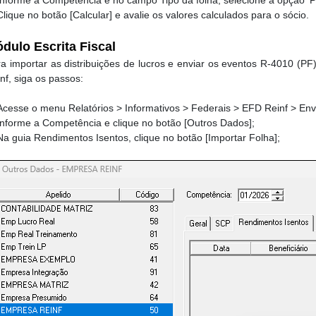
Informe a Competência e no campo Tipo da folha, selecione a opção 'Pa
lique no botão [Calcular] e avalie os valores calculados para o sócio.
dulo Escrita Fiscal
a importar as distribuições de lucros e enviar os eventos R-4010 (P
nf, siga os passos:
Acesse o menu Relatórios > Informativos > Federais > EFD Reinf > Envi
Informe a
Competência e clique no botão
[Outros Dados];
Na guia Rendimentos Isentos, clique no botão [Importar Folha];