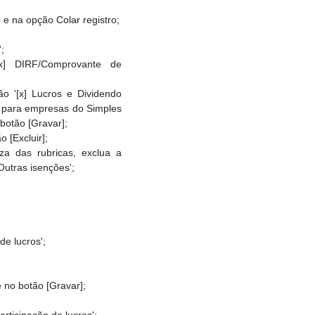
 e na opção Colar registro;
;
x] DIRF/Comprovante de
o '[x] Lucros e Dividendo
ve para empresas do Simples
botão [Gravar];
 [Excluir];
za das rubricas, exclua a
Outras isenções';
de lucros';
e no botão [Gravar];