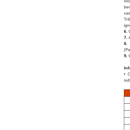
vo
ben
ca
Tri
ig
6.
7.
A
8.
S
(P
9.
C
In
• 
sub