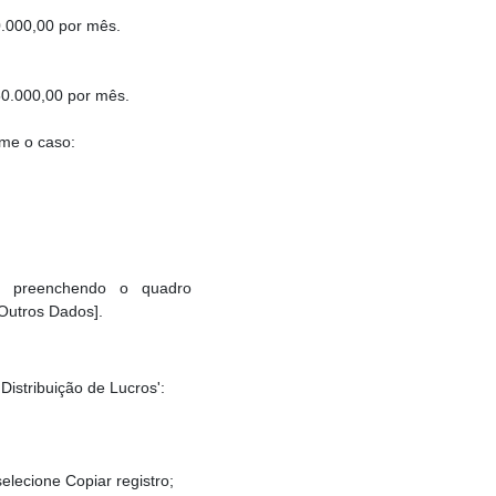
50.000,00 por mês.
 50.000,00 por mês.
rme o caso:
a, preenchendo o quadro
[Outros Dados].
istribuição de Lucros':
elecione Copiar registro;