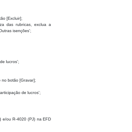
o [Excluir];
za das rubricas, exclua a
Outras isenções';
de lucros';
e no botão [Gravar];
rticipação de lucros';
F) e/ou R-4020 (PJ) na EFD