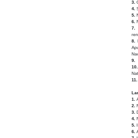
3.
C
4.
5.
6.
N
7
ren
8.
N
Apu
Nac
9.
10
Nat
11
La
1.
2.
3.
D
4.
5.
6.