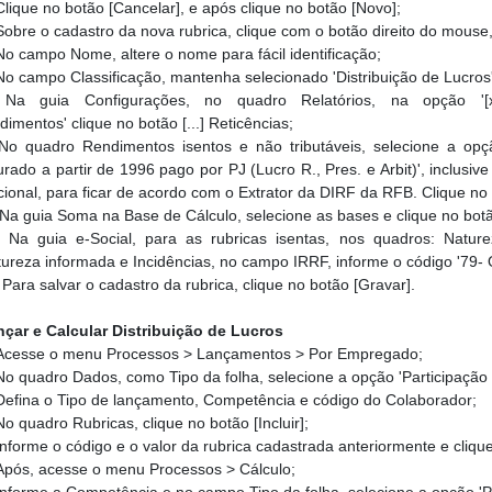
lique no botão [Cancelar], e após clique no botão [Novo];
Sobre o cadastro da nova rubrica, clique com o botão direito do mouse,
No campo Nome, altere o nome para fácil identificação;
o campo Classificação, mantenha selecionado 'Distribuição de Lucros'
.
Na guia Configurações, no quadro Relatórios, na opção '[
dimentos' clique no botão [...] Reticências;
o quadro Rendimentos isentos e não tributáveis, selecione a opçã
rado a partir de 1996 pago por PJ (Lucro R., Pres. e Arbit)', inclusi
ional, para ficar de acordo com o Extrator da DIRF da RFB. Clique no 
Na guia Soma na Base de Cálculo, selecione as bases e clique no botão
.
Na guia e-Social, para as rubricas isentas, nos quadros: Nature
ureza informada e Incidências, no campo IRRF, informe o código '79- 
.
Para salvar o cadastro da rubrica, clique no botão [Gravar].
nçar e Calcular Distribuição de Lucros
Acesse o menu Processos > Lançamentos > Por Empregado;
No quadro Dados, como Tipo da folha, selecione a opção 'Participação 
efina o Tipo de lançamento, Competência e código do Colaborador;
No quadro Rubricas, clique no botão [Incluir];
Informe o código e o valor da rubrica cadastrada anteriormente e cliqu
Após, acesse o menu Processos > Cálculo;