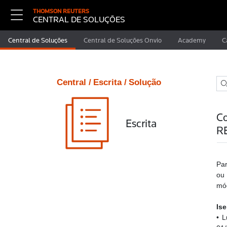
THOMSON REUTERS
CENTRAL DE SOLUÇÕES
Central de Soluções
Central de Soluções Onvio
Academy
C
Central /
Escrita /
Solução
Co
Escrita
R
Par
ou
mód
Is
• L