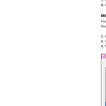
7.
8.
C
Mó
Par
Rei
1.
2.
3.