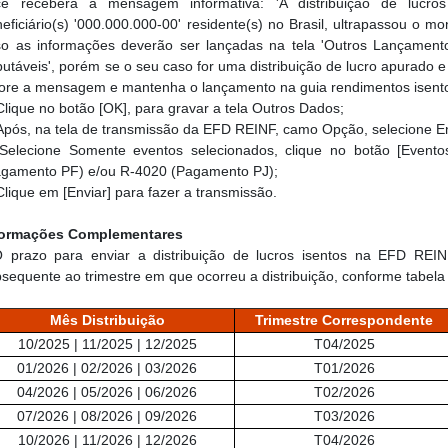
cê receberá a mensagem informativa: 'A distribuição de lucro
eficiário(s) '000.000.000-00' residente(s) no Brasil, ultrapassou o m
so as informações deverão ser lançadas na tela 'Outros Lançament
butáveis', porém se o seu caso for uma distribuição de lucro apurado 
nore a mensagem e mantenha o lançamento na guia rendimentos isent
Clique no botão [OK], para gravar a tela Outros Dados;
pós, na tela de transmissão da EFD REINF, camo Opção, selecione E
elecione Somente eventos selecionados, clique no botão [Eventos
agamento PF) e/ou R-4020 (Pagamento PJ);
lique em [Enviar] para fazer a transmissão.
formações Complementares
O prazo para enviar a distribuição de lucros isentos na EFD RE
sequente ao trimestre em que ocorreu a distribuição, conforme tabela
Mês Distribuição
Trimestre Correspondente
10/2025 | 11/2025 | 12/2025
T04/2025
01/2026 | 02/2026 | 03/2026
T01/2026
04/2026 | 05/2026 | 06/2026
T02/2026
07/2026 | 08/2026 | 09/2026
T03/2026
10/2026 | 11/2026 | 12/2026
T04/2026