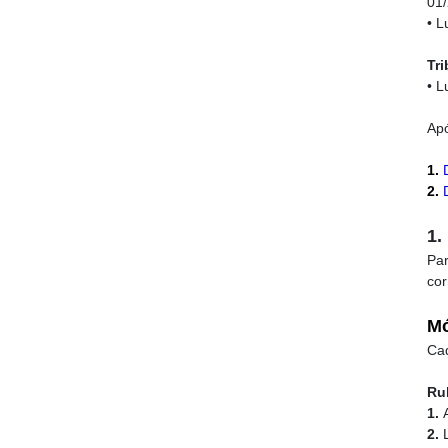
01
• L
Tr
• L
Apó
1.
2.
1.
Pa
cor
Mó
Cad
Ru
1.
A
2.