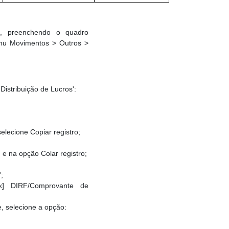
a, preenchendo o quadro
enu Movimentos > Outros >
istribuição de Lucros':
elecione Copiar registro;
 e na opção Colar registro;
;
x] DIRF/Comprovante de
, selecione a opção: