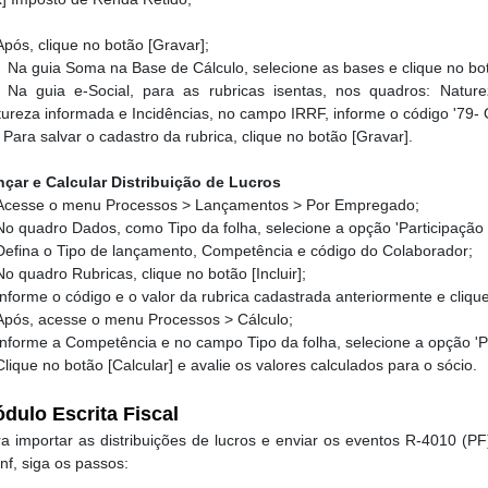
pós, clique no botão [Gravar];
.
Na guia Soma na Base de Cálculo, selecione as bases e clique no botã
.
Na guia e-Social, para as rubricas isentas, nos quadros: Nature
ureza informada e Incidências, no campo IRRF, informe o código '79- 
.
Para salvar o cadastro da rubrica, clique no botão [Gravar].
nçar e Calcular Distribuição de Lucros
Acesse o menu Processos > Lançamentos > Por Empregado;
No quadro Dados, como Tipo da folha, selecione a opção 'Participação 
efina o Tipo de lançamento, Competência e código do Colaborador;
No quadro Rubricas, clique no botão [Incluir];
Informe o código e o valor da rubrica cadastrada anteriormente e cliqu
Após, acesse o menu Processos > Cálculo;
Informe a Competência e no campo Tipo da folha, selecione a opção 'Pa
lique no botão [Calcular] e avalie os valores calculados para o sócio.
dulo Escrita Fiscal
a importar as distribuições de lucros e enviar os eventos R-4010 (P
nf, siga os passos: