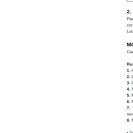
2.
Pa
co
Luc
Mó
Cad
Ru
1.
A
2.
3.
C
4.
5.
N
6.
N
7
ren
8.
N
• '