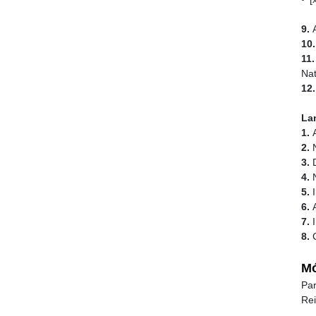
9.
A
10
11
Nat
12
La
1.
2.
3.
D
4.
5.
6.
7.
8.
C
Mó
Par
Rei