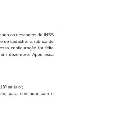
rando os descontos de INSS
se de cadastrar a rubrica de
ssa configuração for feita
l em dezembro. Após essa
3º salário';
Sim] para continuar com o