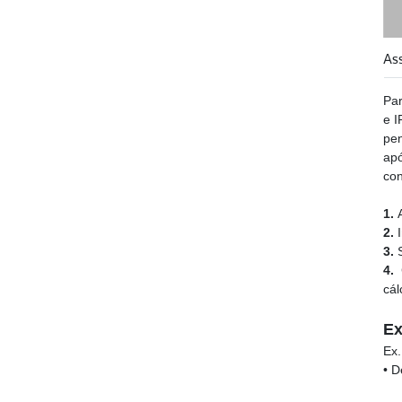
As
Par
e I
pen
ap
con
1.
2.
I
3.
S
4.
C
cál
E
Ex.
• D