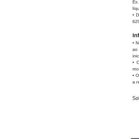
Ex.
líq
• 
62
In
• N
ao
ini
• 
mo
• O
a r
So