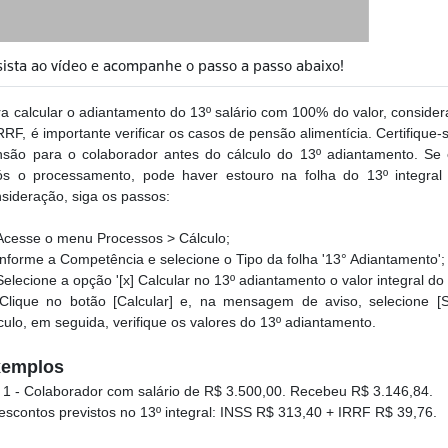
sista ao vídeo e acompanhe o passo a passo abaixo!
a calcular o adiantamento do 13º salário com 100% do valor, conside
RRF, é importante verificar os casos de pensão alimentícia. Certifique-
são para o colaborador antes do cálculo do 13º adiantamento. Se e
ós o processamento, pode haver estouro na folha do 13º integra
sideração, siga os passos:
Acesse o menu Processos > Cálculo;
nforme a Competência e selecione o Tipo da folha '13° Adiantamento';
elecione a opção '[x] Calcular no 13º adiantamento o valor integral do 1
lique no botão [Calcular] e, na mensagem de aviso, selecione [
culo, em seguida, verifique os valores do 13º adiantamento.
xemplos
 1 - Colaborador com salário de R$ 3.500,00. Recebeu R$ 3.146,84.
escontos previstos no 13º integral: INSS R$ 313,40 + IRRF R$ 39,76.