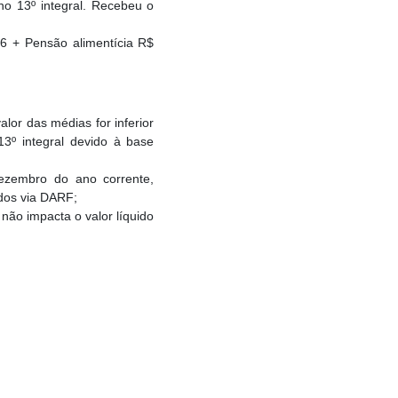
no 13º integral. Recebeu o
76 + Pensão alimentícia R$
alor das médias for inferior
3º integral devido à base
dezembro do ano corrente,
dos via DARF;
não impacta o valor líquido