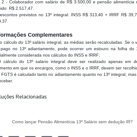
 2 - Colaborador com salário de R$ 3.500,00 e pensão alimentícia 
uido: R$ 2.517,47.
Descontos previstos no 13º integral: INSS R$ 313,40 + IRRF R$ 39,
9,37.
formações Complementares
o cálculo do 13º salário integral, as médias serão recalculadas. Se o v
 pago no 13º adiantamento, pode ocorrer um estouro na folha do 1
cialmente considerada nos cálculos do INSS e IRRF;
O cálculo do 13º salário integral deve ser realizado apenas em 
mento em que os encargos, como o INSS e o IRRF, devem ser recolhi
 FGTS é calculado tanto no adiantamento quanto no 13º integral, mas 
eceber.
luções Relacionadas
Como lançar Pensão Alimentícia 13º Salário sem dedução IR?