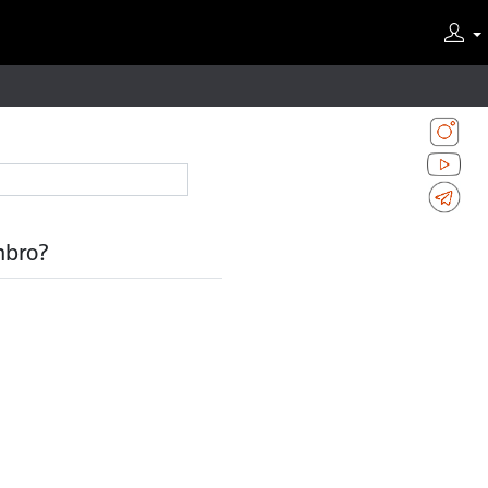
mbro?