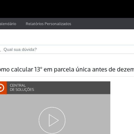
alendário
Relatórios Personalizados
mo calcular 13° em parcela única antes de deze