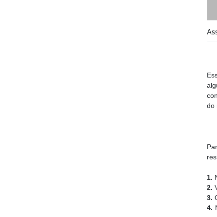
As
Es
al
con
do
Pa
res
1.
2.
3.
C
4.