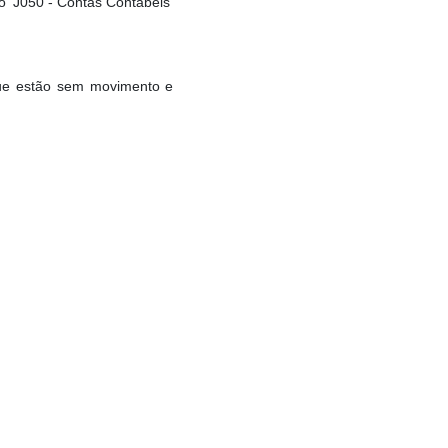
 'J050 - Contas Contábeis'
 que estão sem movimento e