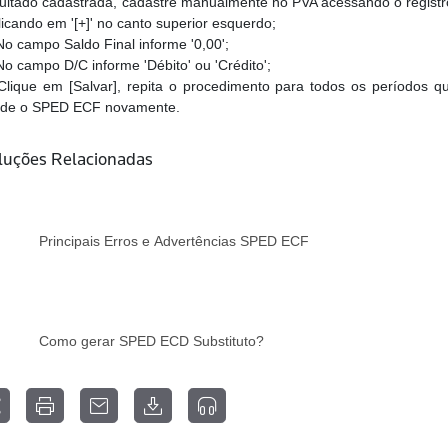
ultado cadastrada, cadastre manualmente no PVA acessando o registro
licando em '[+]' no canto superior esquerdo;
No campo Saldo Final informe '0,00';
o campo D/C informe 'Débito' ou 'Crédito';
Clique em [Salvar], repita o procedimento para todos os períodos
lide o SPED ECF novamente.
luções Relacionadas
Principais Erros e Advertências SPED ECF
Como gerar SPED ECD Substituto?