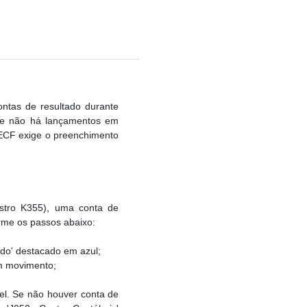
ntas de resultado durante
l e não há lançamentos em
 ECF exige o preenchimento
istro K355), uma conta de
rme os passos abaixo:
ido' destacado em azul;
em movimento;
el. Se não houver conta de