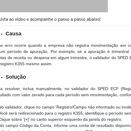
sista ao vídeo e acompanhe o passo a passo abaixo!
Causa
se erro ocorre quando a empresa não registra movimentação em co
gum período de apuração. Por exemplo, se a apuração é trimestra
tas de receita ou despesa em algum trimestre, o validador do SPED
 registro K355 mesmo assim.
Solução
ra resolver, inclua manualmente, no validador do SPED ECF (Reg
ultado com valor zerado para cada período sem movimentação, confo
No validador, clique no campo 'Registro/Campo não informado ou invál
Você será redirecionado para o registro K355, identifique o período s
lique sobre '[+]' no canto superior esquerdo da janela do registro;
No campo Código da Conta, informe uma conta de resultado disponív